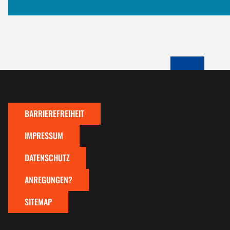
ZUM SEITENA
BARRIEREFREIHEIT
IMPRESSUM
DATENSCHUTZ
ANREGUNGEN?
SITEMAP
Zum Seitenanfang